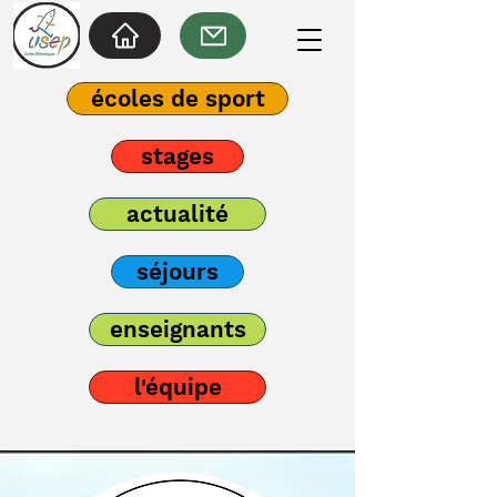
écoles de sport
stages
actualité
séjours
enseignants
l'équipe