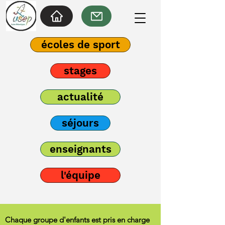
écoles de sport
stages
actualité
séjours
enseignants
l'équipe
Chaque groupe d'enfants est pris en charge