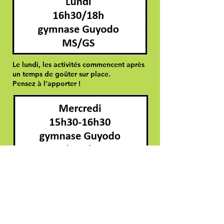
Le lundi, les activités commencent après
un temps de goûter sur place.
Pensez à l'apporter !