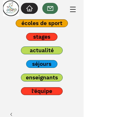
écoles de sport
stages
actualité
séjours
enseignants
l'équipe