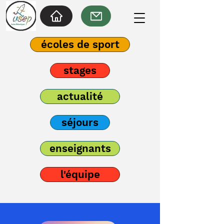
écoles de sport
stages
actualité
séjours
enseignants
l'équipe